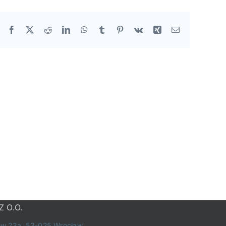
Facebook
X
Reddit
LinkedIn
WhatsApp
Tumblr
Pinterest
Vk
Xing
Email
Z O.O.
w 23a, 53-025 Wrocław