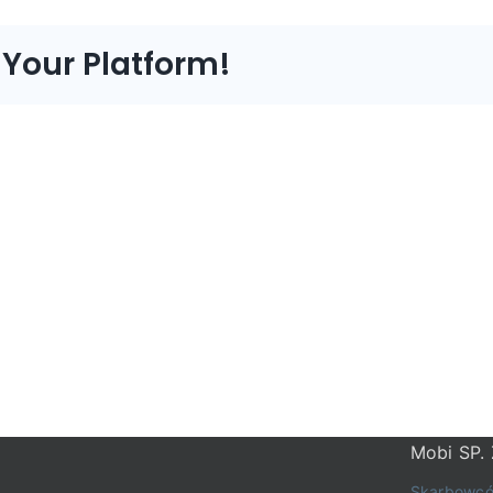
 Your Platform!
Mobi SP. 
Skarbowcó