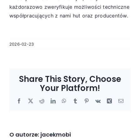
każdorazowo zweryfikuje możliwości techniczne
współpracujących z nami hut oraz producentów.
2026-02-23
Share This Story, Choose
Your Platform!
Facebook
X
Reddit
LinkedIn
WhatsApp
Tumblr
Pinterest
Vk
Xing
Email
O autorze:
jacekmobi