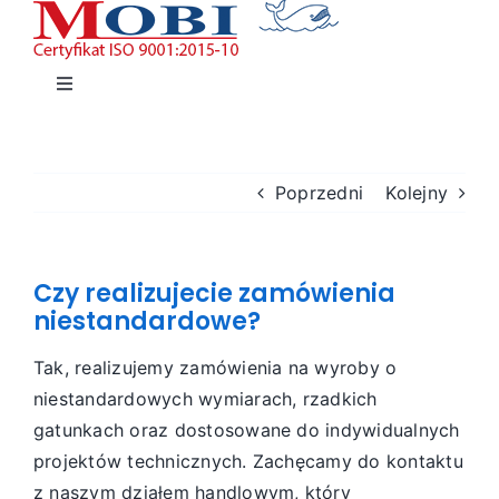
Przejdź
do
zawartości
Toggle
Navigation
HOME
Poprzedni
Kolejny
TWORZYWA
Czy realizujecie zamówienia
WYROBY STALOWE I HUTNICZE
niestandardowe?
KONTAKT
Tak, realizujemy zamówienia na wyroby o
niestandardowych wymiarach, rzadkich
gatunkach oraz dostosowane do indywidualnych
Polski
projektów technicznych. Zachęcamy do kontaktu
z naszym działem handlowym, który