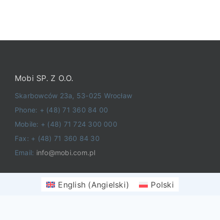
Mobi SP. Z O.O.
Skarbowców 23a, 53-025 Wrocław
Phone: + (48) 71 360 84 00
Mobile: + (48) 71 724 300 000
Fax: + (48) 71 360 84 30
Email:
info@mobi.com.pl
English
(
Angielski
)
Polski