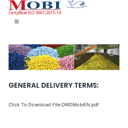
Przejdź
do
zawartości
Toggle
Navigation
HOME
TWORZYWA
WYROBY STALOWE I HUTNICZE
GENERAL DELIVERY TERMS:
KONTAKT
Click To Download File:
OWDMobiEN.pdf
Polski